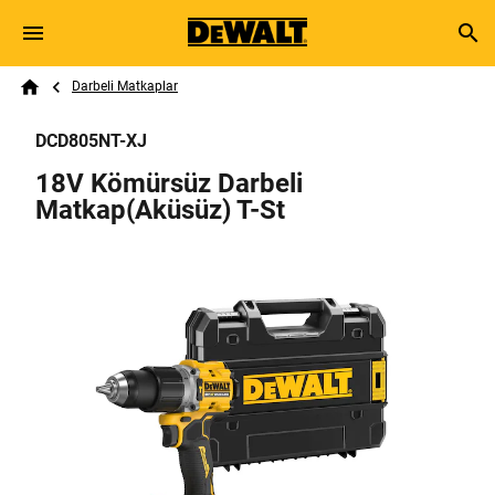
Skip to main content
Breadcrumb
Search
Darbeli Matkaplar
Home
DCD805NT-XJ
18V Kömürsüz Darbeli
Matkap(Aküsüz) T-St