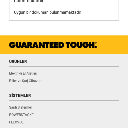
bulunmaktadır.
Ürün Ağırlığı [Kg]
Uygun bir doküman bulunmamaktadır
1.34
ÜRÜNLER
Elektrikli El Aletleri
Piller ve Şarj Cihazları
SİSTEMLER
Şarjlı Sistemler
POWERSTACK™
FLEXVOLT