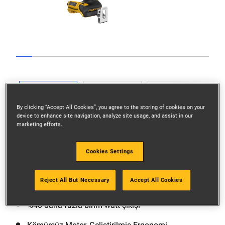
Go to slide 1
Go to slide 2
Go to slide 3
Go to slide 4
Go to slide 5
Go to slide 6
Go to slide 7
Go to slide 8
Go to slide 9
Go to slide 10
Go to slide 11
Go to sli
Previous
By clicking “Accept All Cookies”, you agree to the storing of cookies on your
device to enhance site navigation, analyze site usage, and assist in our
marketing efforts.
Cookies Settings
Next
Reject All But Necessary
Accept All Cookies
%40 daha fazla birim watt çıkışı