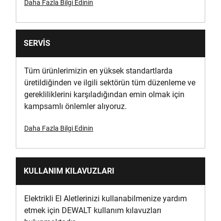
Daha Fazla Bilgi Edinin
No Load Speed [BPM]
0-11,050/0-34,000
SERVIS
No Load Speed [RPM]
0-650/0-2,000
Tüm ürünlerimizin en yüksek standartlarda
üretildiğinden ve ilgili sektörün tüm düzenleme ve
Hız Ayarı Sayısı
gerekliliklerini karşıladığından emin olmak için
2
kampsamlı önlemler alıyoruz.
Power Output [W]
Daha Fazla Bilgi Edinin
500
Güç Kaynağı
KULLANIM KILAVUZLARI
Kablosuz
Elektrikli El Aletlerinizi kullanabilmenize yardım
Ürün Uzunluğu [mm]
etmek için DEWALT kullanım kılavuzları
177