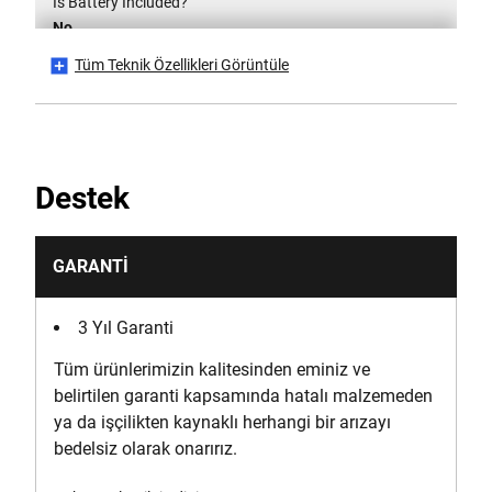
Is Battery Included?
No
Tüm Teknik Özellikleri Görüntüle
Is it a Set?
No
Maksimum Delme Kapasitesi (Duvar) [mm]
Destek
13
Maksimum Delme Kapasitesi (Metal) [mm]
GARANTI
13
3 Yıl Garanti
Maksimum Delme Kapasitesi (Ahşap) [mm]
Tüm ürünlerimizin kalitesinden eminiz ve
55
belirtilen garanti kapsamında hatalı malzemeden
ya da işçilikten kaynaklı herhangi bir arızayı
Max. Torque [Nm]
bedelsiz olarak onarırız.
90