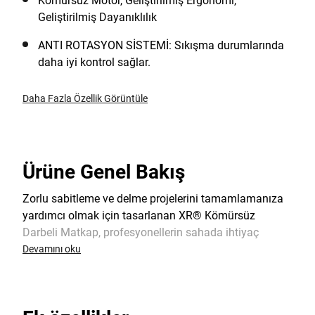
Kömürsüz Motor, Geliştirilmiş Ergonomi,
Geliştirilmiş Dayanıklılık
ANTI ROTASYON SİSTEMİ: Sıkışma durumlarında
daha iyi kontrol sağlar.
Daha Fazla Özellik Görüntüle
Ürüne Genel Bakış
Zorlu sabitleme ve delme projelerini tamamlamanıza
yardımcı olmak için tasarlanan XR® Kömürsüz
Darbeli Matkap, profesyonellerin sahada ihtiyaç
duyduğu dayanıklılığı ve performansı sunar.
Devamını oku