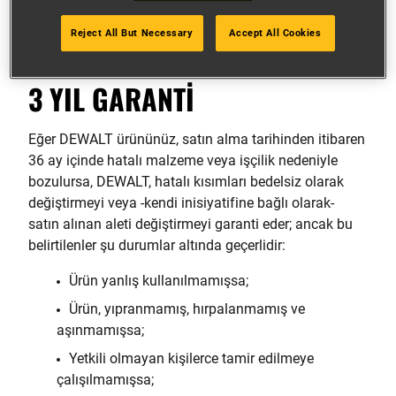
şekilde ihlal etmez ve haklarınızı hiçbir şekilde
kısıtlamaz. Tüm AB ve Avrupa Serbest Ticaret Bölgesi
Reject All But Necessary
Accept All Cookies
üye ülkelerinde geçerlidir.
3 YIL GARANTİ
Eğer DEWALT ürününüz, satın alma tarihinden itibaren
36 ay içinde hatalı malzeme veya işçilik nedeniyle
bozulursa, DEWALT, hatalı kısımları bedelsiz olarak
değiştirmeyi veya -kendi inisiyatifine bağlı olarak-
satın alınan aleti değiştirmeyi garanti eder; ancak bu
belirtilenler şu durumlar altında geçerlidir:
Ürün yanlış kullanılmamışsa;
Ürün, yıpranmamış, hırpalanmamış ve
aşınmamışsa;
Yetkili olmayan kişilerce tamir edilmeye
çalışılmamışsa;