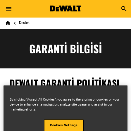
Skip to main content
Breadcrumb
Search
Destek
Home
GARANTİ BİLGİSİ
DEWALT GARANTİ POLİTİKASI
DEWALT, ürünün kalitesinden emindir ve bu yüzden
By clicking “Accept All Cookies”, you agree to the storing of cookies on your
kanunlarda belirtilen taleplerin üstünde bir garanti
device to enhance site navigation, analyze site usage, and assist in our
marketing efforts.
verir. Bu garanti profesyonel bir kullanıcı olarak
sözleşme kapsamındaki haklarınız veya profesyonel
olmayan bir kullanıcı olarak yasal haklarınızı hiçbir
Cookies Settings