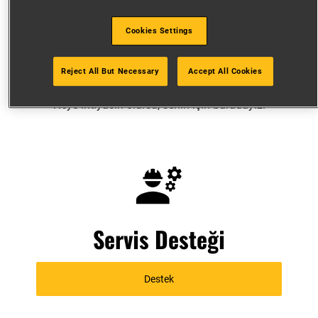
KALİTELİ DESTEK
GEREKTİRİR
Cookies Settings
Bizimle iletişime geçmek şimdi her zamankinden
Reject All But Necessary
Accept All Cookies
daha kolay.
Neye ihtiyacın olursa, senin için buradayız.
Servis Desteği
Destek